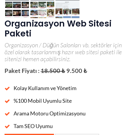
Organizasyon Web Sitesi
Paketi
Organizasyon / Düğün Salonları vb. sektörler için
özel olarak tasarlanmış hazır web sitesi paketi ile
sitenizi hemen açabilirsiniz.
Paket Fiyatı :
18.500 ₺
9.500 ₺
Kolay Kullanım ve Yönetim
%100 Mobil Uyumlu Site
Arama Motoru Optimizasyonu
Tam SEO Uyumu