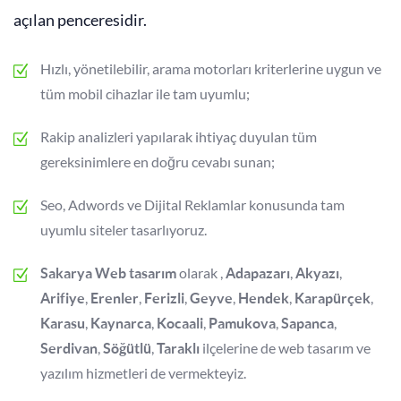
açılan penceresidir.
Hızlı, yönetilebilir, arama motorları kriterlerine uygun ve
tüm mobil cihazlar ile tam uyumlu;
Rakip analizleri yapılarak ihtiyaç duyulan tüm
gereksinimlere en doğru cevabı sunan;
Seo, Adwords ve Dijital Reklamlar konusunda tam
uyumlu siteler tasarlıyoruz.
olarak ,
,
,
Sakarya Web tasarım
Adapazarı
Akyazı
,
,
,
,
,
,
Arifiye
Erenler
Ferizli
Geyve
Hendek
Karapürçek
,
,
,
,
,
Karasu
Kaynarca
Kocaali
Pamukova
Sapanca
,
,
ilçelerine de web tasarım ve
Serdivan
Söğütlü
Taraklı
yazılım hizmetleri de vermekteyiz.