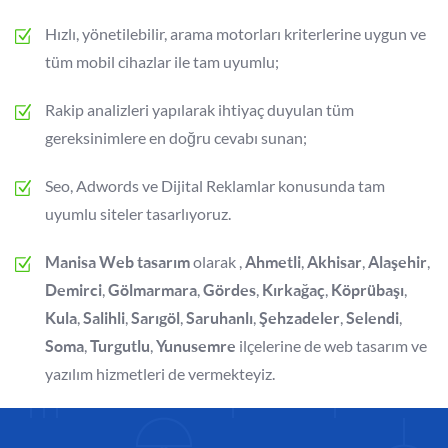
Hızlı, yönetilebilir, arama motorları kriterlerine uygun ve
tüm mobil cihazlar ile tam uyumlu;
Rakip analizleri yapılarak ihtiyaç duyulan tüm
gereksinimlere en doğru cevabı sunan;
Seo, Adwords ve Dijital Reklamlar konusunda tam
uyumlu siteler tasarlıyoruz.
olarak ,
,
,
,
Manisa Web tasarım
Ahmetli
Akhisar
Alaşehir
,
,
,
,
,
Demirci
Gölmarmara
Gördes
Kırkağaç
Köprübaşı
,
,
,
,
,
,
Kula
Salihli
Sarıgöl
Saruhanlı
Şehzadeler
Selendi
,
,
ilçelerine de web tasarım ve
Soma
Turgutlu
Yunusemre
yazılım hizmetleri de vermekteyiz.