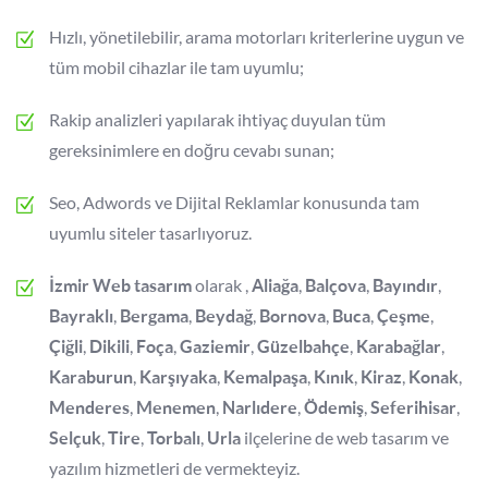
Hızlı, yönetilebilir, arama motorları kriterlerine uygun ve
tüm mobil cihazlar ile tam uyumlu;
Rakip analizleri yapılarak ihtiyaç duyulan tüm
gereksinimlere en doğru cevabı sunan;
Seo, Adwords ve Dijital Reklamlar konusunda tam
uyumlu siteler tasarlıyoruz.
olarak ,
,
,
,
İzmir Web tasarım
Aliağa
Balçova
Bayındır
,
,
,
,
,
,
Bayraklı
Bergama
Beydağ
Bornova
Buca
Çeşme
,
,
,
,
,
,
Çiğli
Dikili
Foça
Gaziemir
Güzelbahçe
Karabağlar
,
,
,
,
,
,
Karaburun
Karşıyaka
Kemalpaşa
Kınık
Kiraz
Konak
,
,
,
,
,
Menderes
Menemen
Narlıdere
Ödemiş
Seferihisar
,
,
,
ilçelerine de web tasarım ve
Selçuk
Tire
Torbalı
Urla
yazılım hizmetleri de vermekteyiz.