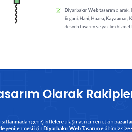
olarak ,
Diyarbakır Web tasarım
,
,
,
,
Ergani
Hani
Hazro
Kayapınar
K
de web tasarım ve yazılım hizmetl
asarım Olarak Rakiple
le kısıtlanmadan geniş kitlelere ulaşması için en etkin paza
lde yenilenmesi için
ekibimiz size 
Diyarbakır Web Tasarım