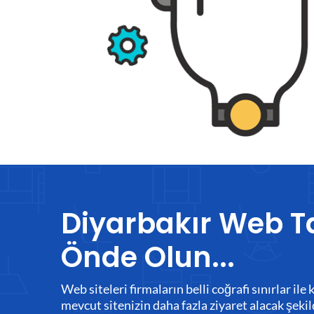
Diyarbakır Web T
Önde Olun...
Web siteleri firmaların belli coğrafi sınırlar i
mevcut sitenizin daha fazla ziyaret alacak şeki