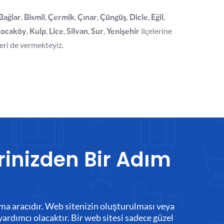
,
,
,
,
,
,
,
Bağlar
Bismil
Çermik
Çınar
Çüngüş
Dicle
Eğil
,
,
,
,
,
ilçelerine
ocaköy
Kulp
Lice
Silvan
Sur
Yenişehir
eri de vermekteyiz.
rinizden Bir Adım
rlama aracıdır. Web sitenizin oluşturulması veya
yardımcı olacaktır. Bir web sitesi sadece güzel