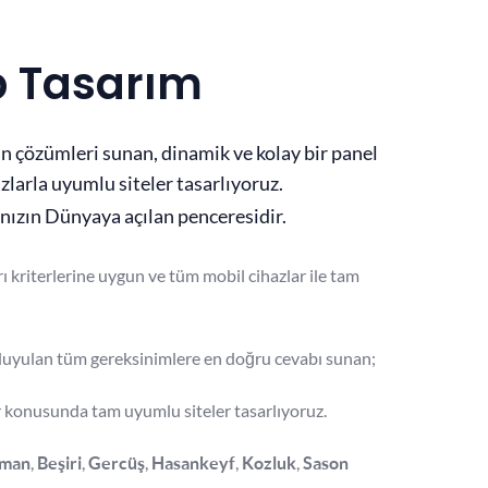
 Tasarım
n çözümleri sunan, dinamik ve kolay bir panel
zlarla uyumlu siteler tasarlıyoruz.
nızın Dünyaya açılan penceresidir.
rı kriterlerine uygun ve tüm mobil cihazlar ile tam
ç duyulan tüm gereksinimlere en doğru cevabı sunan;
r konusunda tam uyumlu siteler tasarlıyoruz.
,
,
,
,
,
tman
Beşiri
Gercüş
Hasankeyf
Kozluk
Sason