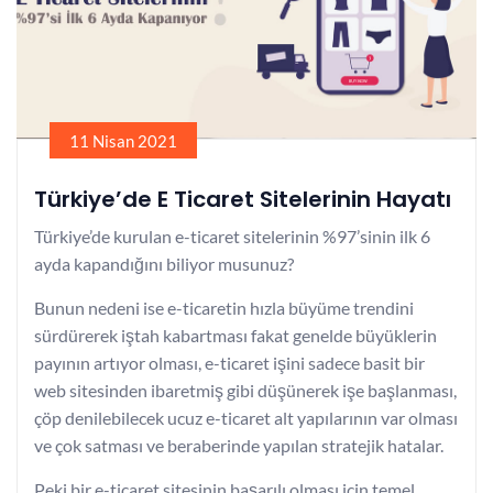
11 Nisan 2021
Türkiye’de E Ticaret Sitelerinin Hayatı
Türkiye’de kurulan e-ticaret sitelerinin %97’sinin ilk 6
ayda kapandığını biliyor musunuz?
Bunun nedeni ise e-ticaretin hızla büyüme trendini
sürdürerek iştah kabartması fakat genelde büyüklerin
payının artıyor olması, e-ticaret işini sadece basit bir
web sitesinden ibaretmiş gibi düşünerek işe başlanması,
çöp denilebilecek ucuz e-ticaret alt yapılarının var olması
ve çok satması ve beraberinde yapılan stratejik hatalar.
Peki bir e-ticaret sitesinin başarılı olması için temel