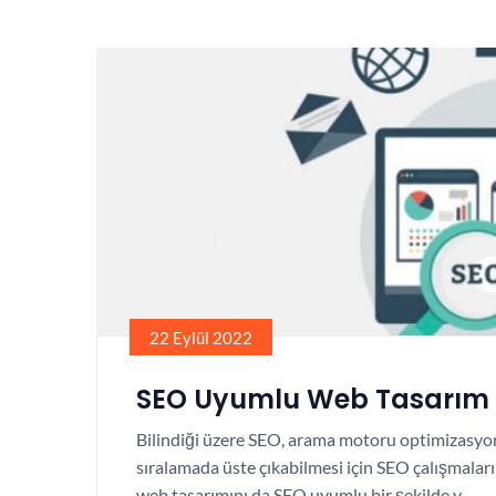
22 Eylül 2022
SEO Uyumlu Web Tasarım Ne
Bilindiği üzere SEO, arama motoru optimizasyonu
sıralamada üste çıkabilmesi için SEO çalışmaları
web tasarımını da SEO uyumlu bir şekilde y