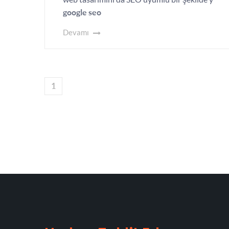
google seo
Devamı
1