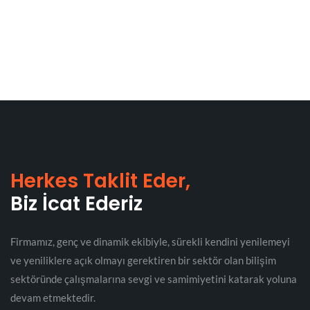
Herkes Taklit Eder,
Biz İcat Ederiz
Firmamız, genç ve dinamik ekibiyle, sürekli kendini yenilemeyi
ve yeniliklere açık olmayı gerektiren bir sektör olan bilişim
sektöründe çalışmalarına sevgi ve samimiyetini katarak yoluna
devam etmektedir.