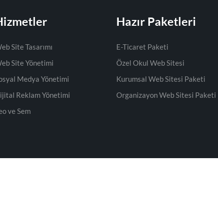
Hizmetler
Hazır Paketleri
eb Site Tasarımı
E-Ticaret Paketi
eb Site Yönetimi
Özel Okul Web Sitesi
osyal Medya Yönetimi
Kurumsal Web Sitesi Paketi
ijital Reklam Yönetimi
Organizayon Web Sitesi Paketi
eo ve Sem
© 2008
Webcizgisi
| Tüm hakları saklıdır.