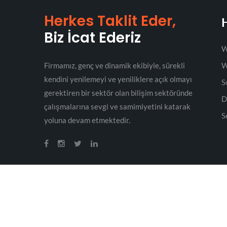
Herkes Taklit Eder,
Biz İcat Ederiz
W
Firmamız, genç ve dinamik ekibiyle, sürekli
W
kendini yenilemeyi ve yeniliklere açık olmayı
S
gerektiren bir sektör olan bilişim sektöründe
D
çalışmalarına sevgi ve samimiyetini katarak
S
yoluna devam etmektedir.