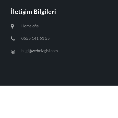
İletişim Bilgileri
Home ofis
0555 141 61 55
@
bilgi@webcizgisi.com