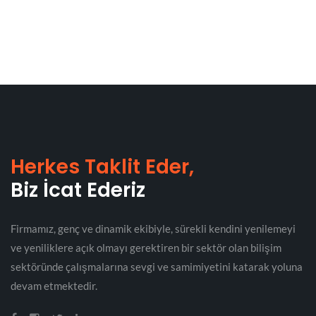
Herkes Taklit Eder,
Biz İcat Ederiz
Firmamız, genç ve dinamik ekibiyle, sürekli kendini yenilemeyi
ve yeniliklere açık olmayı gerektiren bir sektör olan bilişim
sektöründe çalışmalarına sevgi ve samimiyetini katarak yoluna
devam etmektedir.