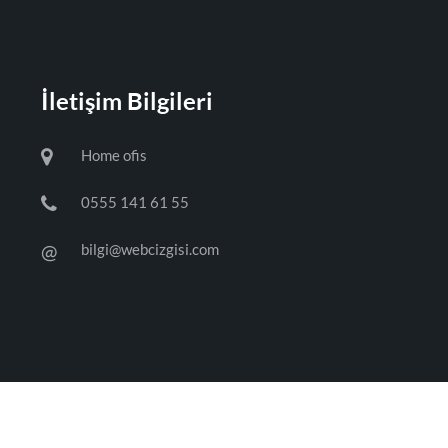
İletişim Bilgileri
Home ofis
0555 141 61 55
@
bilgi@webcizgisi.com