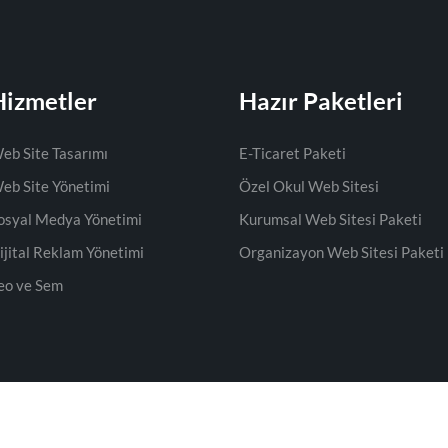
Hizmetler
Hazır Paketleri
eb Site Tasarımı
E-Ticaret Paketi
eb Site Yönetimi
Özel Okul Web Sitesi
osyal Medya Yönetimi
Kurumsal Web Sitesi Paketi
ijital Reklam Yönetimi
Organizayon Web Sitesi Paketi
eo ve Sem