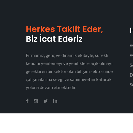
Herkes Taklit Eder,
Biz İcat Ederiz
W
Firmamız, genç ve dinamik ekibiyle, sürekli
W
kendini yenilemeyi ve yeniliklere açık olmayı
S
gerektiren bir sektör olan bilişim sektöründe
D
çalışmalarına sevgi ve samimiyetini katarak
S
yoluna devam etmektedir.